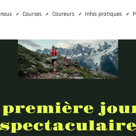
-nous
Courses
Coureurs
Infos pratiques
P
 première jou
spectaculair