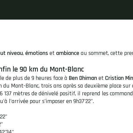
ut niveau
,
émotions
et
ambiance
au sommet, cette pre
enfin le 90 km du Mont-Blanc
le de plus de 9 heures face à
Ben Dhiman
et
Cristian Mi
m du Mont-Blanc, trois ans après sa deuxième place sur
 6 137 mètres de dénivelé positif, il reprend les comma
qu'à l'arrivée pour s'imposer en 9h37'22".
'22"
2"
42'34"