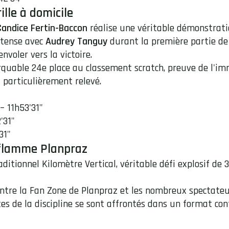
ille à domicile
Candice Fertin-Baccon
réalise une véritable démonstrati
ntense avec
Audrey Tanguy
durant la première partie de c
nvoler vers la victoire.
marquable 24e place au classement scratch, preuve de l'i
 particulièrement relevé.
– 11h53'31"
'31"
31"
nflamme Planpraz
aditionnel Kilomètre Vertical, véritable défi explosif de
ntre la Fan Zone de Planpraz et les nombreux spectateu
stes de la discipline se sont affrontés dans un format c