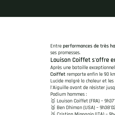
Entre
performances de très ha
ses promesses.
Louison Coiffet s'offre 
Après une bataille exceptionnel
Coiffet
remporte enfin le 90 k
Lucide malgré la chaleur et les
l'Aiguille avant de résister jus
Podium hommes :
🥇 Louison Coiffet (FRA) – 9h37
🥈 Ben Dhiman (USA) – 9h38'0
🥉 Cristian Minoggio (ITA) – 9h