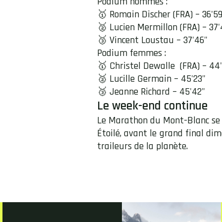
Podium hommes :
🥇 Romain Discher (FRA) – 36'5
🥈 Lucien Mermillon (FRA) – 37'
🥉 Vincent Loustau – 37'46"
Podium femmes :
🥇 Christel Dewalle (FRA) – 44
🥈 Lucille Germain – 45'23"
🥉 Jeanne Richard – 45'42"
Le week-end continue
Le Marathon du Mont-Blanc se p
Étoilé, avant le grand final d
traileurs de la planète.