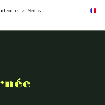
artenaires
Medias
fr
rnée
e