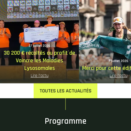
principale
principale
27 juillet 2026
30 200 € récoltés au profit de
Vaincre les Maladies
7 juillet 2026
Lysosomales
Merci pour cette édi
Lire l'actu
Lire l'actu
TOUTES LES ACTUALITÉS
Programme