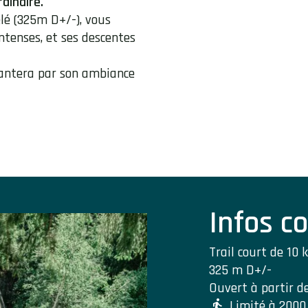
rdinaire.
elé (325m D+/-), vous
tenses, et ses descentes
hantera par son ambiance
Infos c
Trail court de 10
325 m D+/-
Ouvert à partir d
Limité à 2000