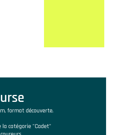
ourse
 km, format découverte.
e la catégorie "Cadet"
 coureurs