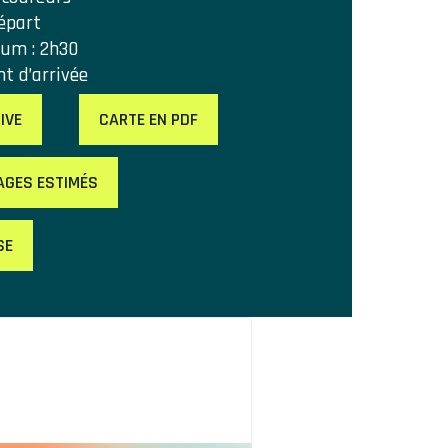
épart
um : 2h30
nt d’arrivée
IVE
CARTE EN PDF
AGES ESTIMÉS
SE