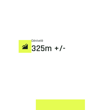
Dénivelé
325m +/-