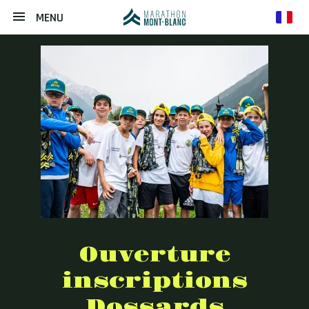
MENU
fr
Ouverture
inscriptions
Dossards